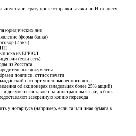
льном этапе, сразу после отправки заявки по Интернету.
ля юридических лиц
аявление (форма банка)
оговор (2 экз.)
НН
ыписка из ЕГРЮЛ
ицензии (если есть)
оды из Росстата
чредительные документы
бразец подписи, оттиск печати
ражданский паспорт уполномоченного лица
ведения об акционерах (владельцах более 25% акций)
сли документ составлен на иностранном языке, в банк
редоставляют заверенную копию перевода
ить у нотариуса (например, если та или иная бумага в