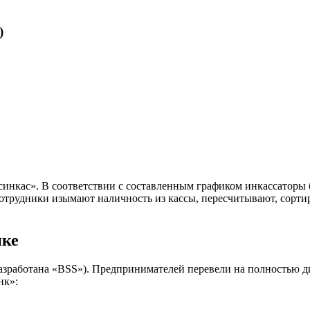
)
инкас». В соответствии с составленным графиком инкассаторы б
отрудники изымают наличность из кассы, пересчитывают, сортир
нке
разработана «BSS»). Предпринимателей перевели на полностью д
нк»: