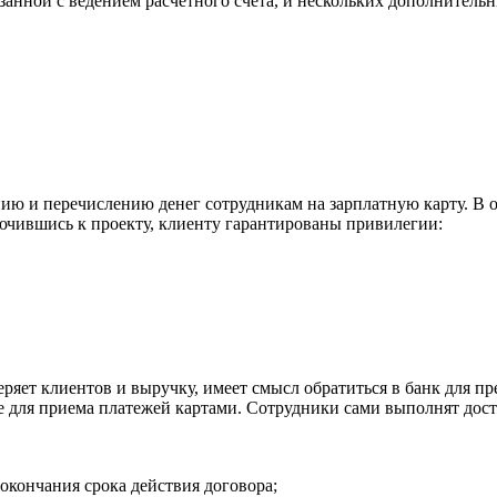
анной с ведением расчетного счета, и нескольких дополнительны
ению и перечислению денег сотрудникам на зарплатную карту. В 
лючившись к проекту, клиенту гарантированы привилегии:
ряет клиентов и выручку, имеет смысл обратиться в банк для п
е для приема платежей картами. Сотрудники сами выполнят дост
окончания срока действия договора;