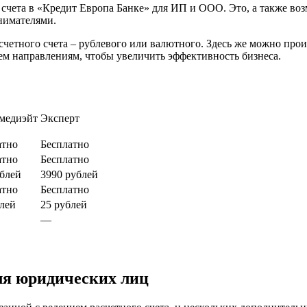
 счета в «Кредит Европа Банке» для ИП и ООО. Это, а также во
нимателями.
четного счета – рублевого или валютного. Здесь же можно прои
сем направлениям, чтобы увеличить эффективность бизнеса.
медиэйт
Эксперт
атно
Бесплатно
атно
Бесплатно
ублей
3990 рублей
атно
Бесплатно
блей
25 рублей
—
ля юридических лиц