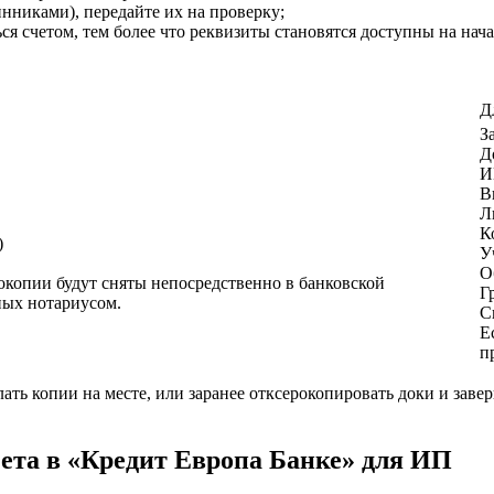
нниками), передайте их на проверку;
я счетом, тем более что реквизиты становятся доступны на нача
Д
З
Д
И
В
Л
К
)
У
О
окопии будут сняты непосредственно в банковской
Г
ных нотариусом.
С
Е
п
ать копии на месте, или заранее отксерокопировать доки и завер
ета в «Кредит Европа Банке» для ИП