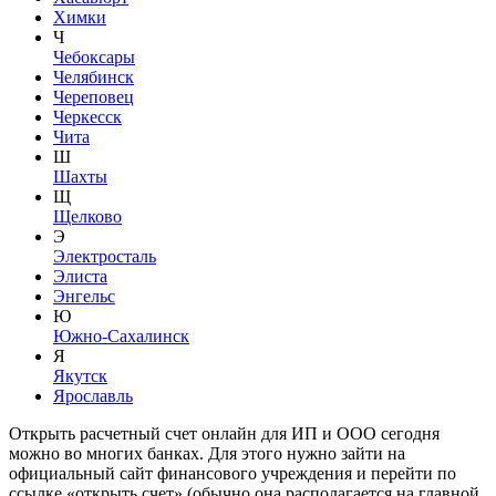
Химки
Ч
Чебоксары
Челябинск
Череповец
Черкесск
Чита
Ш
Шахты
Щ
Щелково
Э
Электросталь
Элиста
Энгельс
Ю
Южно-Сахалинск
Я
Якутск
Ярославль
Открыть расчетный счет онлайн для ИП и ООО сегодня
можно во многих банках. Для этого нужно зайти на
официальный сайт финансового учреждения и перейти по
ссылке «открыть счет» (обычно она располагается на главной