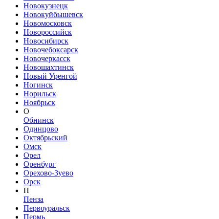
Новокузнецк
Новокуйбышевск
Новомосковск
Новороссийск
Новосибирск
Новочебоксарск
Новочеркасск
Новошахтинск
Новый Уренгой
Ногинск
Норильск
Ноябрьск
О
Обнинск
Одинцово
Октябрьский
Омск
Орел
Оренбург
Орехово-Зуево
Орск
П
Пенза
Первоуральск
Пермь