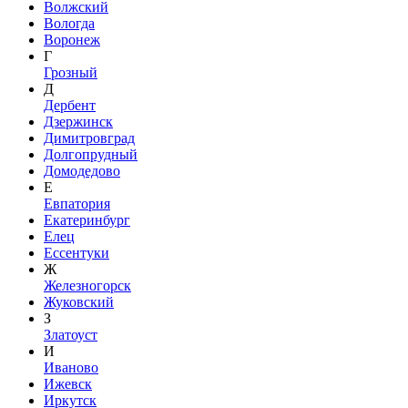
Волжский
Вологда
Воронеж
Г
Грозный
Д
Дербент
Дзержинск
Димитровград
Долгопрудный
Домодедово
Е
Евпатория
Екатеринбург
Елец
Ессентуки
Ж
Железногорск
Жуковский
З
Златоуст
И
Иваново
Ижевск
Иркутск