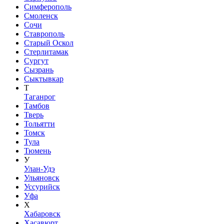
Симферополь
Смоленск
Сочи
Ставрополь
Старый Оскол
Стерлитамак
Сургут
Сызрань
Сыктывкар
Т
Таганрог
Тамбов
Тверь
Тольятти
Томск
Тула
Тюмень
У
Улан-Удэ
Ульяновск
Уссурийск
Уфа
Х
Хабаровск
Хасавюрт