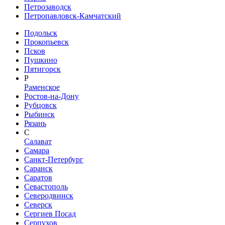
Петрозаводск
Петропавловск-Камчатский
Подольск
Прокопьевск
Псков
Пушкино
Пятигорск
Р
Раменское
Ростов-на-Дону
Рубцовск
Рыбинск
Рязань
С
Салават
Самара
Санкт-Петербург
Саранск
Саратов
Севастополь
Северодвинск
Северск
Сергиев Посад
Серпухов