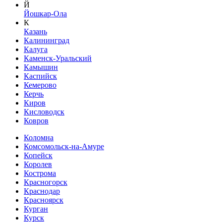
Й
Йошкар-Ола
К
Казань
Калининград
Калуга
Каменск-Уральский
Камышин
Каспийск
Кемерово
Керчь
Киров
Кисловодск
Ковров
Коломна
Комсомольск-на-Амуре
Копейск
Королев
Кострома
Красногорск
Краснодар
Красноярск
Курган
Курск