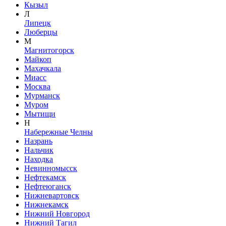
Кызыл
Л
Липецк
Люберцы
М
Магнитогорск
Майкоп
Махачкала
Миасс
Москва
Мурманск
Муром
Мытищи
Н
Набережные Челны
Назрань
Нальчик
Находка
Невинномысск
Нефтекамск
Нефтеюганск
Нижневартовск
Нижнекамск
Нижний Новгород
Нижний Тагил