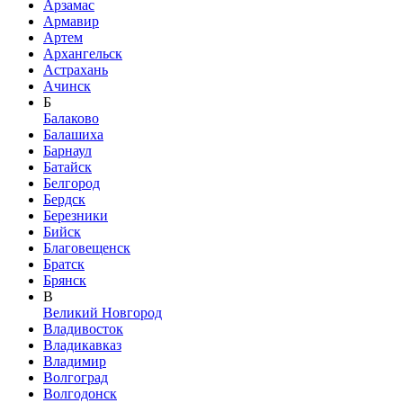
Арзамас
Армавир
Артем
Архангельск
Астрахань
Ачинск
Б
Балаково
Балашиха
Барнаул
Батайск
Белгород
Бердск
Березники
Бийск
Благовещенск
Братск
Брянск
В
Великий Новгород
Владивосток
Владикавказ
Владимир
Волгоград
Волгодонск