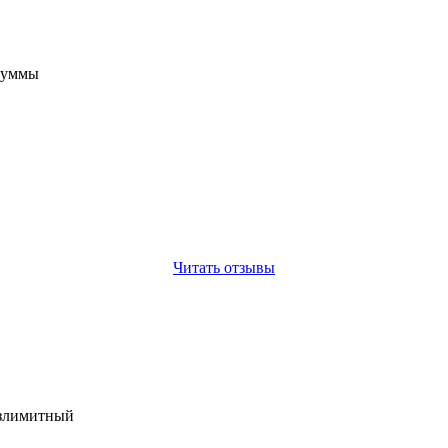
 суммы
Читать отзывы
езлимитный