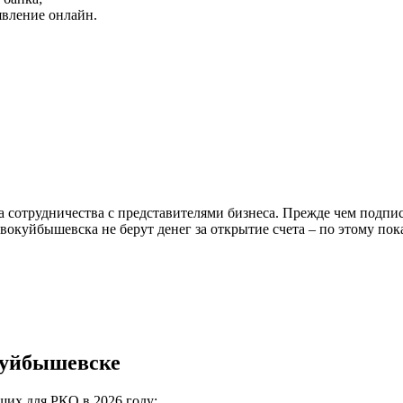
явление онлайн.
 сотрудничества с представителями бизнеса. Прежде чем подпис
вокуйбышевска не берут денег за открытие счета – по этому по
куйбышевске
ших для РКО в 2026 году: