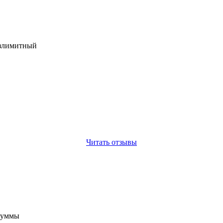
езлимитный
Читать отзывы
 суммы